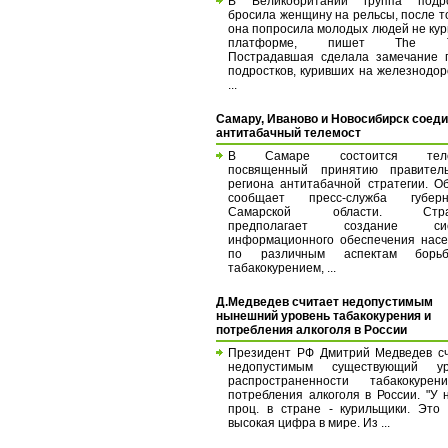
В Великобритании группа подро
бросила женщину на рельсы, после то
она попросила молодых людей не кур
платформе, пишет The Ti
Пострадавшая сделала замечание 
подростков, куривших на железнодо
...
Самару, Иваново и Новосибирск соед
антитабачный телемост
В Самаре состоится телем
посвященный принятию правитель
региона антитабачной стратегии. О
сообщает пресс-служба губерн
Самарской области. Страт
предполагает создание сис
информационного обеспечения нас
по различным аспектам бор
табакокурением, ...
Д.Медведев считает недопустимым
нынешний уровень табакокурения и
потребления алкоголя в России
Президент РФ Дмитрий Медведев с
недопустимым существующий ур
распространенности табакокуре
потребления алкоголя в России. "У 
проц. в стране - курильщики. Это
высокая цифра в мире. Из ...