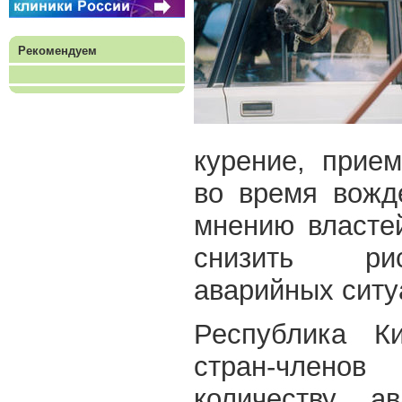
Рекомендуем
курение, прие
во время вожд
мнению власте
снизить рис
аварийных ситу
Республика К
стран-член
количеству а