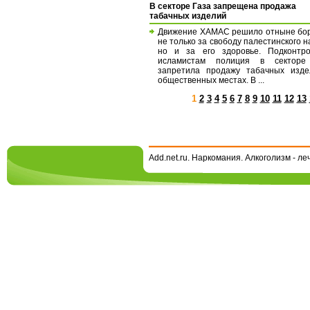
В секторе Газа запрещена продажа
табачных изделий
Движение ХАМАС решило отныне бо
не только за свободу палестинского н
но и за его здоровье. Подконтро
исламистам полиция в секторе
запретила продажу табачных изде
общественных местах. В ...
1
2
3
4
5
6
7
8
9
10
11
12
13
Add.net.ru. Наркомания. Алкоголизм - л