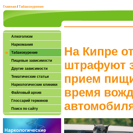
Главная
/
Табакокурение
Алкоголизм
Наркомания
На Кипре о
Табакокурение
Пищевые зависимости
штрафуют з
Другие зависимости
прием пищи
Тематические статьи
Наркологические клиники
время вож
Файловый архив
Глоссарий терминов
автомобил
Поиск по сайту