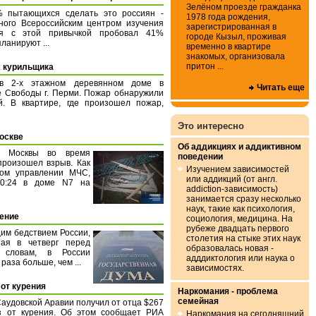
Зелёном проезде гражданка
% пытающихся сделать это россиян -
1978 года рождения,
ного Всероссийским центром изучения
зарегистрированная в
ся с этой привычкой пробовал 41%
городе Кызыл, проживая
ланируют ...
временно в квартире
знакомых, организовала
притон ...
х курильщика
в 2-х этажном деревянном доме в
Читать еще
е Свободы г. Перми. Пожар обнаружили
. В квартире, где произошел пожар,
Это интересно
Москве
Об аддикциях и аддиктивном
е Москвы во время
поведении
произошел взрыв. Как
Изучением зависимостей
ом управлении МЧС,
или аддикций (от англ.
20:24 в доме N7 на
addiction-зависимость)
занимается сразу несколько
наук, такие как психология,
рение
социология, медицина. На
рубеже двадцать первого
им бедствием России,
столетия на стыке этих наук
пая в четверг перед
образовалась новая -
 словам, в России
адддиктология или наука о
раза больше, чем ...
зависимостях.
 от курения
Наркомания - проблема
семейная
аудовской Аравии получил от отца $267
аз от курения. Об этом сообщает РИА
Наркомания на сегодняшний