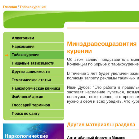
Главная
/
Табакокурение
Алкоголизм
Минздравсоцразвития 
Наркомания
курении
Табакокурение
Об этом заявил представитель мин
Пищевые зависимости
Конвенции по борьбе с табакокурение
Другие зависимости
В течение 3 лет будет увеличен разм
полному запрету рекламы табачных и
Тематические статьи
Иван Дубов: "Это работа в правиль
Наркологические клиники
заставят население пугаться, возму
советуясь, естественно, и с произв
Файловый архив
нужно и себя и всех убедить, что кур
Глоссарий терминов
Поиск по сайту
Другие материалы раздела
Антитабачный форум в Москве