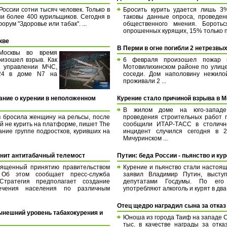
России сотни тысяч человек. Только в
Бросить курить удается лишь 3
и более 400 курильщиков. Сегодня в
таковы данные опроса, проведен
ум "Здоровье или табак". ...
общественного мнения. Бороть
опрошенных курящих, 15% только п
кве
В Перми в огне погибли 2 нетрезвы
Москвы во время
изошел взрыв. Как
6 февраля произошел пожар 
 управлении МЧС,
Мотовилихинском районе по улиц
:24 в доме N7 на
соседи. Дом наполовину нежилой
проживали 2 ...
ание о курении в неположенном
Курение стало причиной взрыва в 
В жилом доме на юго-запад
в бросила женщину на рельсы, после
проведения строительных работ 
й не курить на платформе, пишет The
сообщили ИТАР-ТАСС в столичн
ние группе подростков, куривших на
инцидент случился сегодня в 
Мичуринском ...
инит антитабачный телемост
Путин: беда России - пьянство и ку
вященный принятию правительством
Курение и пьянство стали настоящ
. Об этом сообщает пресс-служба
заявил Владимир Путин, высту
Стратегия предполагает создание
депутатами Госдумы. По его
ечения населения по различным
употребляют алкоголь и курят в два 
Отец щедро наградил сына за отказ
нешний уровень табакокурения и
Юноша из города Таиф на западе С
тыс. в качестве награды за отк