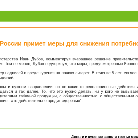
России примет меры для снижения потребно
истерства Иван Дубов, комментируя вчерашнее решение правительств
м. Тем не менее, Дубов подчеркнул, что меры, предусмотренные Конвен
ер надписей о вреде курения на пачках сигарет. В течение 5 лет, соглас
зделий.
ном и нужном направлении, но не какие-то революционные действия
щаться и так далее. То, что это нужно делать, ни у кого не вызыва
одителями табачной продукции, с общественностью, с общественными о
ение - это действительно вредит здоровью".
Деньги и курение заняли третье ме