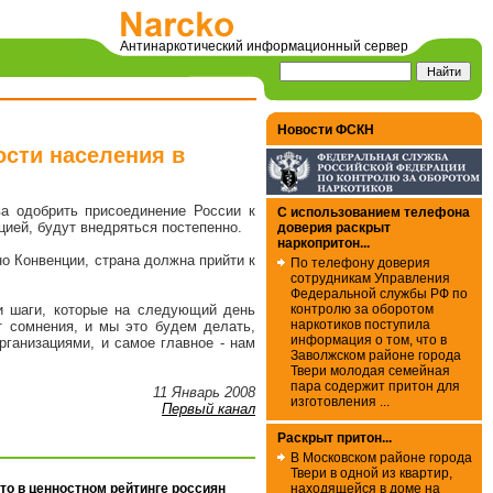
Антинаркотический информационный сервер
Новости ФСКН
сти населения в
а одобрить присоединение России к
С использованием телефона
цией, будут внедряться постепенно.
доверия раскрыт
наркопритон...
но Конвенции, страна должна прийти к
По телефону доверия
сотрудникам Управления
Федеральной службы РФ по
контролю за оборотом
 и шаги, которые на следующий день
наркотиков поступила
ет сомнения, и мы это будем делать,
информация о том, что в
рганизациями, и самое главное - нам
Заволжском районе города
Твери молодая семейная
пара содержит притон для
11 Январь 2008
изготовления ...
Первый канал
Раскрыт притон...
В Московском районе города
Твери в одной из квартир,
сто в ценностном рейтинге россиян
находящейся в доме на