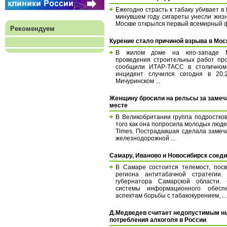
Ежегодно страсть к табаку убивает в 
минувшем году сигареты унесли жизн
Москве открылся первый всемирный фор
Рекомендуем
Курение стало причиной взрыва в Мос
В жилом доме на юго-западе 
проведения строительных работ про
сообщили ИТАР-ТАСС в столичном
инцидент случился сегодня в 20
Мичуринском ...
Женщину бросили на рельсы за замеч
месте
В Великобритании группа подростко
того как она попросила молодых люде
Times. Пострадавшая сделала замеча
железнодорожной ...
Самару, Иваново и Новосибирск соед
В Самаре состоится телемост, пос
региона антитабачной стратегии
губернатора Самарской области. 
системы информационного обесп
аспектам борьбы с табакокурением, ...
Д.Медведев считает недопустимым ны
потребления алкоголя в России