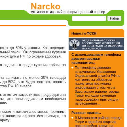
Антинаркотический информационный сервер
Новости ФСКН
астет до 50% упаковки. Как передает
ьный закон "Об ограничении курения
С использованием телефона
енной думы РФ по охране здоровья.
доверия раскрыт
наркопритон...
я надпись о вреде курения табака на
По телефону доверия
сотрудникам Управления
Федеральной службы РФ по
лжна занимать не менее 30% площади
контролю за оборотом
 до 50%, что будет соответствовать
наркотиков поступила
ства РФ 10 января.
информация о том, что в
Заволжском районе города
Как отметил заместитель председателя
Твери молодая семейная
тем, что производителям необходимо
пара содержит притон для
кцию.
изготовления ...
ы смол и никотина осталось прежним:
Раскрыт притон...
то касается сигарет без фильтра, то
В Московском районе города
арету.
Твери в одной из квартир,
находящейся в доме на