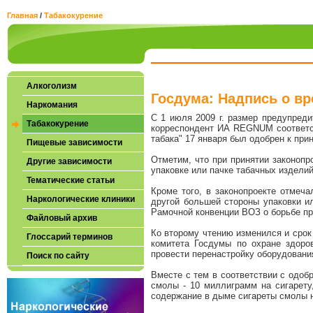
Главная
/
Табакокурение
Алкоголизм
Госдума: Надпись о вр
Наркомания
С 1 июля 2009 г. размер предупреди
Табакокурение
корреспондент ИА REGNUM соответст
табака" 17 января был одобрен к пр
Пищевые зависимости
Отметим, что при принятии законопр
Другие зависимости
упаковке или пачке табачных издели
Тематические статьи
Кроме того, в законопроекте отмеч
Наркологические клиники
другой большей стороны упаковки и
Рамочной конвенции ВОЗ о борьбе про
Файловый архив
Ко второму чтению изменился и срок 
Глоссарий терминов
комитета Госдумы по охране здоров
провести перенастройку оборудования
Поиск по сайту
Вместе с тем в соответствии с одоб
смолы - 10 миллиграмм на сигарету,
содержание в дыме сигареты смолы н