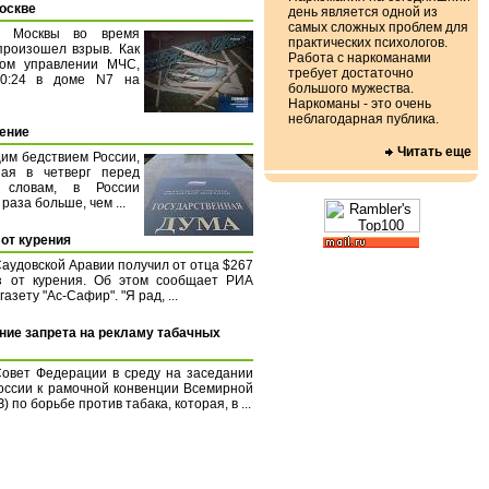
Москве
день является одной из
самых сложных проблем для
е Москвы во время
практических психологов.
произошел взрыв. Как
Работа с наркоманами
ом управлении МЧС,
требует достаточно
20:24 в доме N7 на
большого мужества.
Наркоманы - это очень
неблагодарная публика.
рение
Читать еще
им бедствием России,
пая в четверг перед
 словам, в России
раза больше, чем ...
 от курения
аудовской Аравии получил от отца $267
аз от курения. Об этом сообщает РИА
азету "Ас-Сафир". "Я рад, ...
ие запрета на рекламу табачных
Совет Федерации в среду на заседании
оссии к рамочной конвенции Всемирной
по борьбе против табака, которая, в ...