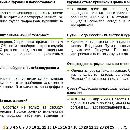
ание о курении в неположенном
Курение стало причиной взрыва в 
В жилом доме на юго-запад
в бросила женщину на рельсы, после
проведения строительных работ 
й не курить на платформе, пишет The
сообщили ИТАР-ТАСС в столичн
ние группе подростков, куривших на
инцидент случился сегодня в 
Мичуринском ...
инит антитабачный телемост
Путин: беда России - пьянство и ку
вященный принятию правительством
Курение и пьянство стали настоящ
. Об этом сообщает пресс-служба
заявил Владимир Путин, высту
Стратегия предполагает создание
депутатами Госдумы. По его
ечения населения по различным
употребляют алкоголь и курят в два 
Отец щедро наградил сына за отказ
нешний уровень табакокурения и
Юноша из города Таиф на западе С
тыс. в качестве награды за отк
читает недопустимым существующий
"Новости" со ссылкой на ливанскую г
окурения и потребления алкоголя в
урильщики. Это самая высокая цифра в
Совет Федерации поддержал введен
изделий
МОСКВА, 16 апр - РИА Новости. 
абачных изделий
одобрил закон о присоединении Р
бороться не только за свободу
организации здравоохранения (ВОЗ) 
здоровье. Подконтрольная исламистам
ила продажу табачных изделий в
1
2
3
4
5
6
7
8
9
10
11
12
13
14
15
16
17
18
19
20
21
22
23
24
25
» ...
75