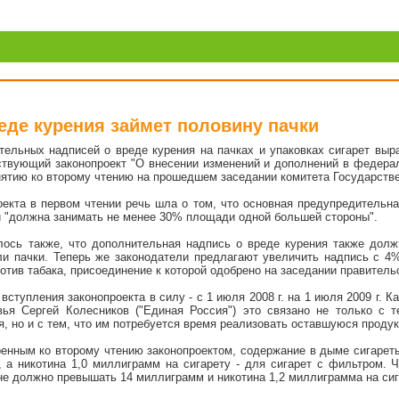
еде курения займет половину пачки
тельных надписей о вреде курения на пачках и упаковках сигарет выр
вующий законопроект "О внесении изменений и дополнений в федерал
инятию ко второму чтению на прошедшем заседании комитета Государств
оекта в первом чтении речь шла о том, что основная предупредительна
й "должна занимать не менее 30% площади одной большей стороны".
алось также, что дополнительная надпись о вреде курения также до
ли пачки. Теперь же законодатели предлагают увеличить надпись с 4%
тив табака, присоединение к которой одобрено на заседании правитель
вступления законопроекта в силу - с 1 июля 2008 г. на 1 июля 2009 г. 
ья Сергей Колесников ("Единая Россия") это связано не только с 
, но и с тем, что им потребуется время реализовать оставшуюся проду
ренным ко второму чтению законопроектом, содержание в дыме сигарет
 а никотина 1,0 миллиграмм на сигарету - для сигарет с фильтром. Ч
е должно превышать 14 миллиграмм и никотина 1,2 миллиграмма на сиг