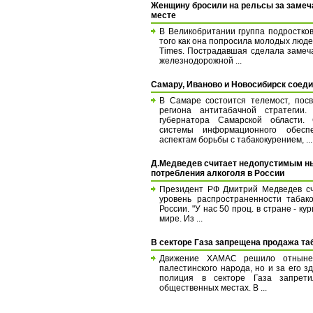
Женщину бросили на рельсы за замеч
месте
В Великобритании группа подростко
того как она попросила молодых люде
Times. Пострадавшая сделала замеча
железнодорожной ...
Самару, Иваново и Новосибирск соед
В Самаре состоится телемост, пос
региона антитабачной стратегии
губернатора Самарской области. 
системы информационного обесп
аспектам борьбы с табакокурением, ...
Д.Медведев считает недопустимым ны
потребления алкоголя в России
Президент РФ Дмитрий Медведев с
уровень распространенности табак
России. "У нас 50 проц. в стране - к
мире. Из ...
В секторе Газа запрещена продажа т
Движение ХАМАС решило отныне 
палестинского народа, но и за его 
полиция в секторе Газа запрет
общественных местах. В ...