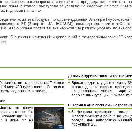
н из авторов законопроекта, заместитель председателя комитета Г
ачное лобби пыталось выступало за увеличение содержания смол и никот
ых надписей на пачках.
седателя комитета Госдумы по охране здоровья Эльмиры Глубоковской (
президента РФ (2 марта - ИА REGNUM), председатель комитета Ольга 
цию ВОЗ о борьбе против табака необходимо ратифицировать до выборо
кт "О внесении изменений и дополнений в федеральный закон "Об огр
нии.
Деньги и курение заняли третье ме
России сотни тысяч человек. Только в
Бросить курить удается лишь 3
и более 400 курильщиков. Сегодня в
таковы данные опроса, проведен
ум "Здоровье или табак". ...
общественного мнения. Бороть
опрошенных курящих, 15% только п
кве
В Перми в огне погибли 2 нетрезвы
Москвы во время
изошел взрыв. Как
6 февраля произошел пожар 
 управлении МЧС,
Мотовилихинском районе по улиц
:24 в доме N7 на
соседи. Дом наполовину нежилой
проживали 2 ...