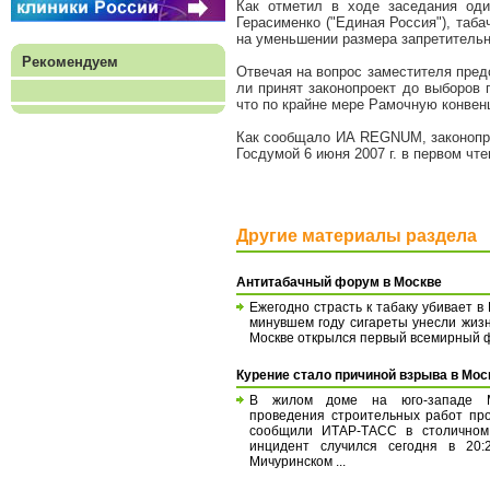
Как отметил в ходе заседания оди
Герасименко ("Единая Россия"), таб
на уменьшении размера запретительн
Рекомендуем
Отвечая на вопрос заместителя пред
ли принят законопроект до выборов 
что по крайне мере Рамочную конвен
Как сообщало ИА REGNUM, законопрое
Госдумой 6 июня 2007 г. в первом чте
Другие материалы раздела
Антитабачный форум в Москве
Ежегодно страсть к табаку убивает в 
минувшем году сигареты унесли жизн
Москве открылся первый всемирный фор
Курение стало причиной взрыва в Мос
В жилом доме на юго-западе 
проведения строительных работ про
сообщили ИТАР-ТАСС в столичном
инцидент случился сегодня в 20
Мичуринском ...