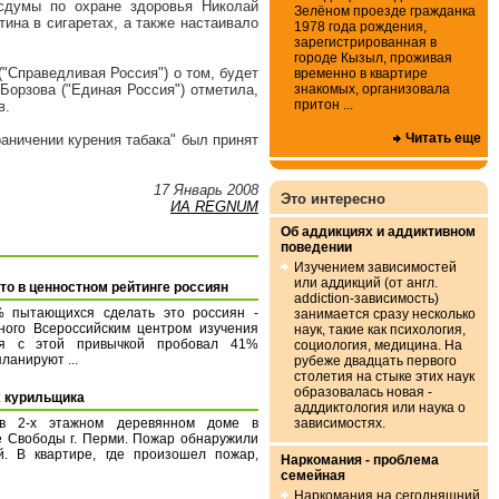
осдумы по охране здоровья Николай
Зелёном проезде гражданка
ина в сигаретах, а также настаивало
1978 года рождения,
зарегистрированная в
городе Кызыл, проживая
"Справедливая Россия") о том, будет
временно в квартире
знакомых, организовала
Борзова ("Единая Россия") отметила,
притон ...
в.
Читать еще
аничении курения табака" был принят
17 Январь 2008
Это интересно
ИА REGNUM
Об аддикциях и аддиктивном
поведении
Изучением зависимостей
или аддикций (от англ.
сто в ценностном рейтинге россиян
addiction-зависимость)
% пытающихся сделать это россиян -
занимается сразу несколько
ного Всероссийским центром изучения
наук, такие как психология,
ся с этой привычкой пробовал 41%
социология, медицина. На
ланируют ...
рубеже двадцать первого
столетия на стыке этих наук
образовалась новая -
х курильщика
адддиктология или наука о
в 2-х этажном деревянном доме в
зависимостях.
е Свободы г. Перми. Пожар обнаружили
. В квартире, где произошел пожар,
Наркомания - проблема
семейная
Наркомания на сегодняшний