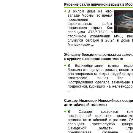
Курение стало причиной взрыва в Мос
В жилом доме на юго-
западе Москвы во время
проведения
строительных работ
произошел взрыв. Как
сообщили ИТАР-ТАСС в
столичном управлении МЧС, инц
случился сегодня в 20:24 в доме
Мичуринском ...
Женщину бросили на рельсы за замеч
о курении в неположенном месте
В Великобритании группа подро
бросила женщину на рельсы, после то
она попросила молодых людей не кур
платформе, пишет The Ti
Пострадавшая сделала замечание 
подростков, куривших на железнодо
...
Самару, Иваново и Новосибирск соед
антитабачный телемост
В Самаре состоится телем
посвященный принятию правитель
региона антитабачной стратегии. О
сообщает пресс-служба губерн
Самарской области. Страт
предполагает создание сис