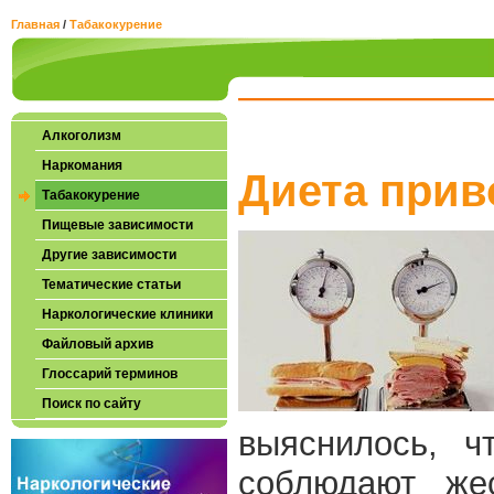
Главная
/
Табакокурение
Алкоголизм
Наркомания
Диета прив
Табакокурение
Пищевые зависимости
Другие зависимости
Тематические статьи
Наркологические клиники
Файловый архив
Глоссарий терминов
Поиск по сайту
выяснилось, ч
соблюдают жес