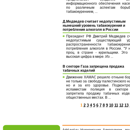
информационного обеспечения нас
по различным аспектам бор
табакокурением, ...
Д.Медведев считает недопустимым
нынешний уровень табакокурения и
потребления алкоголя в России
Президент РФ Дмитрий Медведев с
недопустимым существующий ур
распространенности табакокуре
потребления алкоголя в России. "У 
проц. в стране - курильщики. Это
высокая цифра в мире. Из ...
В секторе Газа запрещена продажа
табачных изделий
Движение ХАМАС решило отныне бо
не только за свободу палестинского н
но и за его здоровье. Подконтро
исламистам полиция в секторе
запретила продажу табачных изде
общественных местах. В ...
1
2
3
4
5
6
7
8
9
10
11
12
13